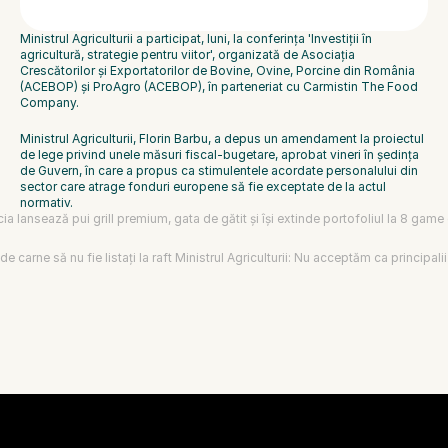
Ministrul Agriculturii a participat, luni, la conferința 'Investiții în 
agricultură, strategie pentru viitor', organizată de Asociația 
Crescătorilor și Exportatorilor de Bovine, Ovine, Porcine din România 
(ACEBOP) și ProAgro (ACEBOP), în parteneriat cu Carmistin The Food 
Company.
Ministrul Agriculturii, Florin Barbu, a depus un amendament la proiectul 
de lege privind unele măsuri fiscal-bugetare, aprobat vineri în ședința 
de Guvern, în care a propus ca stimulentele acordate personalului din 
sector care atrage fonduri europene să fie exceptate de la actul 
normativ.
cia lansează pui grill premium, gata de gătit și își extinde portofoliul la 8 gam
e carne să nu fie listați la raft Ministrul Agriculturii: Nu acceptăm ca principali