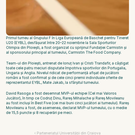
Primul turneu al Grupului F în Liga Europeană de Baschet pentru Tineret 
U20 (EYBL), desfășurat între 20–22 noiembrie la Sala Sporturilor 
Olimpia din Ploiești, a fost organizat cu sprijinul Fundației Carmistin și 
al sponsorului principal al turneului, Carmistin The Food Company.
Team-ul din Ploiești, antrenat de Ionuț Ivan și Cristi Trandafir, a câștigat 
toate cele patru meciuri disputate împotriva sportivilor din Portugalia, 
Ungaria și Anglia. Nivelul ridicat de performanță afișat de jucătorii 
români a fost confirmat și de cele cinci premii individuale oferite de 
reprezentantul EYBL, Mate Jakab, la sfârșitul turneului.
David Rasoga a fost desemnat MVP-ul echipei (Cel mai Valoros 
Jucător), în timp ce Codruț Dinu, Rareș Mihalache și Rareș Movileanu 
au fost incluși în Best Five (cei mai buni cinci jucători ai turneului). Rareș 
Movileanu a fost, de asemenea, declarat MVP-ul turneului, cu o medie 
de 15,5 puncte și 8 recuperări pe meci.
‹ Parteneriatul Universității din Craiova